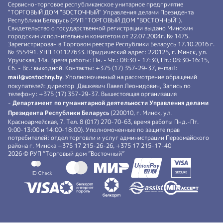
Сервисно-торговое республиканское унитарное предприятие
"ТОРГОВЫЙ ДОМ "ВОСТОЧНЫЙ" Управления делами Президента
Республики Беларусь (РУП "ТОРГОВЫЙ ДОМ "ВОСТОЧНЫЙ").
Свидетельство о государственной регистрации выдано Минским
городским исполнительным комитетом от 22.07.2004г. № 1475.
Зарегистрирован в Торговом реестре Республики Беларусь 17.10.2016 г.
№ 355491. УНП 101127633. Юридический адрес: 220125, г. Минск, ул.
Уручская, 14а. Время работы: Пн. - Чт.: 08:30 - 17:30, Пт.: 08:30-16:15,
Сб. - Вс.: выходной. Контакты: +375 (17) 357-29-37, e-mail:
mail@vostochny.by
. Уполномоченный на рассмотрение обращений
покупателей: директор Дашкевич Павел Леонидович, Запись по
телефону: +375 (17) 357-29-37. Вышестоящая организация
-
Департамент по гуманитарной деятельности Управления делами
Президента Республики Беларусь
(220010, г. Минск, ул.
Красноармейская, 7. Тел. 8 (017) 270-70-63, время работы Пнд.-Пт.
9:00-13:00 и 14:00-18:00). Уполномоченные по защите прав
потребителей: отдел торговли и услуг администрации Первомайского
района г. Минска +375 17 215-26-26, +375 17 215-17-40
2026 © РУП “Торговый дом ”Восточный”