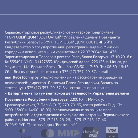
Сервисно-торговое республиканское унитарное предприятие
"ТОРГОВЫЙ ДОМ "ВОСТОЧНЫЙ" Управления делами Президента
Республики Беларусь (РУП "ТОРГОВЫЙ ДОМ "ВОСТОЧНЫЙ").
Свидетельство о государственной регистрации выдано Минским
городским исполнительным комитетом от 22.07.2004г. № 1475.
Зарегистрирован в Торговом реестре Республики Беларусь 17.10.2016 г.
№ 355491. УНП 101127633. Юридический адрес: 220125, г. Минск, ул.
Уручская, 14а. Время работы: Пн. - Чт.: 08:30 - 17:30, Пт.: 08:30-16:15,
Сб. - Вс.: выходной. Контакты: +375 (17) 357-29-37, e-mail:
mail@vostochny.by
. Уполномоченный на рассмотрение обращений
покупателей: директор Дашкевич Павел Леонидович, Запись по
телефону: +375 (17) 357-29-37. Вышестоящая организация
-
Департамент по гуманитарной деятельности Управления делами
Президента Республики Беларусь
(220010, г. Минск, ул.
Красноармейская, 7. Тел. 8 (017) 270-70-63, время работы Пнд.-Пт.
9:00-13:00 и 14:00-18:00). Уполномоченные по защите прав
потребителей: отдел торговли и услуг администрации Первомайского
района г. Минска +375 17 215-26-26, +375 17 215-17-40
2026 © РУП “Торговый дом ”Восточный”